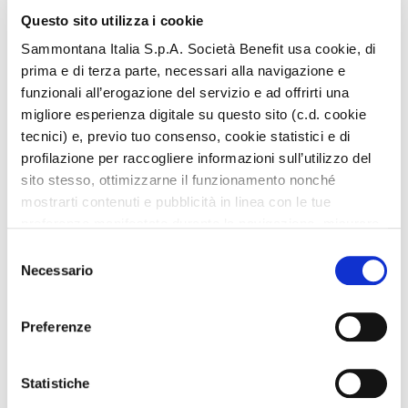
Questo sito utilizza i cookie
Sammontana Italia S.p.A. Società Benefit usa cookie, di
prima e di terza parte, necessari alla navigazione e
funzionali all’erogazione del servizio e ad offrirti una
migliore esperienza digitale su questo sito (c.d. cookie
tecnici) e, previo tuo consenso, cookie statistici e di
profilazione per raccogliere informazioni sull’utilizzo del
sito stesso, ottimizzarne il funzionamento nonché
mostrarti contenuti e pubblicità in linea con le tue
preferenze manifestate durante la navigazione, misurare
la performance dei contenuti pubblicitari ed eseguire il
Selezione
retargeting degli annunci.
Necessario
del
PANKO BITES
consenso
alla tex mex
Sammontana Italia S.p.A. Società Benefit non utilizza
Preferenze
cookie che consentono al sito di ricordare le informazioni
che influenzano il modo in cui esso si comporta o si
presenta (cookie di preferenze).
Statistiche