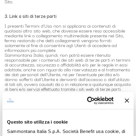
Sito.
3. Link a siti di terze parti
I presenti Termini d’Uso non si applicano ai contenuti di
qualsiasi altro sito web, che dovesse essere reso accessibile
mediante link o collegamento multimediale presente nel Sito,
fermo restando che detti collegamenti vengono forniti
solamente al fine di consentire agli Utenti di accedere ad
informazioni più complete.
Sammontana Italia, quindi, non potrà essere ritenuta
responsabile per i contenuti dei siti web di terze parti in termini
di accuratezza, sicurezza o affidabilità e/o per le regole in essi
adottate, anche con riguardo alla riservatezza e al trattamento
dei dati personali dell’Utente, né per l’eventuale perdita e/o
danno sofferti dall’Utente e derivanti dall’accesso o dall’utilizzo
di tali siti, ovvero causati da o in relazione a qualunque acquisto
di beni e/o servizi effettuato tramite i siti web di terze parti.
Gli Utenti non sono autorizzati a creare link e collegamenti al
Sito senza il preventivo consenso scritto da parte di
Sammontana Italia.
4. Garanzie
Questo sito utilizza i cookie
Il contenuto e i materiali presenti sul Sito sono forniti nello
stato in cui essi si trovano, così come vengono resi disponibili e
Sammontana Italia S.p.A. Società Benefit usa cookie, di