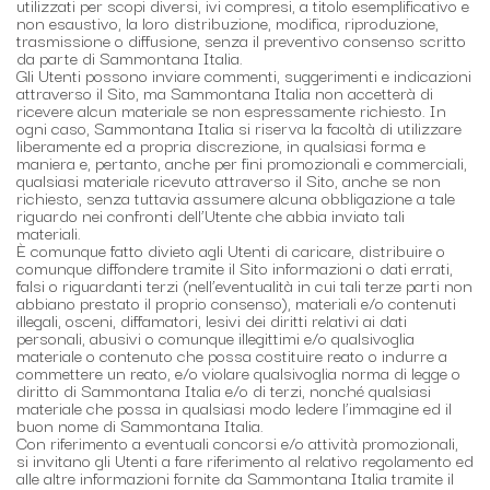
utilizzati per scopi diversi, ivi compresi, a titolo esemplificativo e
non esaustivo, la loro distribuzione, modifica, riproduzione,
trasmissione o diffusione, senza il preventivo consenso scritto
da parte di Sammontana Italia.
Gli Utenti possono inviare commenti, suggerimenti e indicazioni
attraverso il Sito, ma Sammontana Italia non accetterà di
ricevere alcun materiale se non espressamente richiesto. In
ogni caso, Sammontana Italia si riserva la facoltà di utilizzare
liberamente ed a propria discrezione, in qualsiasi forma e
maniera e, pertanto, anche per fini promozionali e commerciali,
qualsiasi materiale ricevuto attraverso il Sito, anche se non
richiesto, senza tuttavia assumere alcuna obbligazione a tale
riguardo nei confronti dell’Utente che abbia inviato tali
materiali.
È comunque fatto divieto agli Utenti di caricare, distribuire o
comunque diffondere tramite il Sito informazioni o dati errati,
falsi o riguardanti terzi (nell’eventualità in cui tali terze parti non
abbiano prestato il proprio consenso), materiali e/o contenuti
illegali, osceni, diffamatori, lesivi dei diritti relativi ai dati
personali, abusivi o comunque illegittimi e/o qualsivoglia
materiale o contenuto che possa costituire reato o indurre a
commettere un reato, e/o violare qualsivoglia norma di legge o
diritto di Sammontana Italia e/o di terzi, nonché qualsiasi
materiale che possa in qualsiasi modo ledere l’immagine ed il
buon nome di Sammontana Italia.
Con riferimento a eventuali concorsi e/o attività promozionali,
si invitano gli Utenti a fare riferimento al relativo regolamento ed
alle altre informazioni fornite da Sammontana Italia tramite il