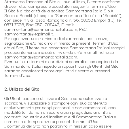
Attraverso l’accesso al Sito e il suo utilizzo, l’Utente conferma
di aver letto, compreso e accettato i seguenti Termini d’Uso.
Il Sito è di titolarità della società Sammontana Italia S.p.A.
Società Benefit (di seguito "Sammontana Italia" o la "Società"),
con sede in via Tosco Romagnola n. 56, 50053 Empoli (FI), Tel.:
0571 7076, Fax: 0571 707447, E-mail:
sammontana@sammontanaitalia.com, PEC:
sammontana@legalmail.it.
Per ogni eventuale richiesta di chiarimento, assistenza,
segnalazione e/o reclamo in merito ai presenti Termini d’Uso
e/o al Sito, l’Utente può contattare Sammontana Italiaai recapiti
precedentemente indicati o inviando un’e-mail all’indirizzo
sammontana@sammontanaitalia.com.
Eventuali altri termini e condizioni generali d’uso applicati da
Sammontana Italia rispetto ai rapporti con gli Utenti del Sito
saranno considerati come aggiuntivi rispetto ai presenti
Termini d’Uso.
2. Utilizzo del Sito
Gli Utenti possono utilizzare il Sito e sono autorizzati a
scaricare, visualizzare o stampare ogni suo contenuto
esclusivamente per scopi personali e non commerciali, con
modalità tali da non arrecare alcun pregiudizio ai diritti di
proprietà industriale ed intellettuale di Sammontana Italia e
sempre in ottemperanza ai presenti Termini d’Uso.
I contenuti del Sito non potranno in nessun caso essere