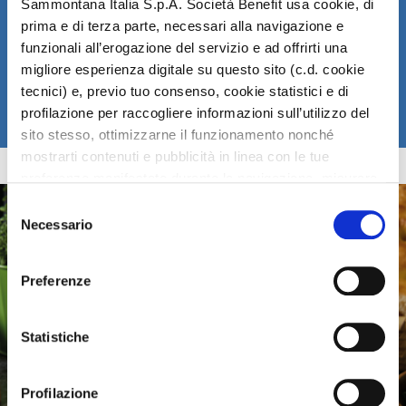
Sammontana Italia S.p.A. Società Benefit usa cookie, di
prima e di terza parte, necessari alla navigazione e
"La cucina è presente nel quotidiano di ognuno di noi" è questo il punto di
incontro tra il cuoco atomico per eccellenza e le soluzioni Bonchef per
funzionali all’erogazione del servizio e ad offrirti una
snack e pasti veloci.
migliore esperienza digitale su questo sito (c.d. cookie
tecnici) e, previo tuo consenso, cookie statistici e di
SCOPRI TUTTE LE RICETTE
profilazione per raccogliere informazioni sull’utilizzo del
sito stesso, ottimizzarne il funzionamento nonché
mostrarti contenuti e pubblicità in linea con le tue
preferenze manifestate durante la navigazione, misurare
la performance dei contenuti pubblicitari ed eseguire il
Selezione
retargeting degli annunci.
Necessario
del
consenso
Sammontana Italia S.p.A. Società Benefit non utilizza
Preferenze
cookie che consentono al sito di ricordare le informazioni
che influenzano il modo in cui esso si comporta o si
presenta (cookie di preferenze).
Statistiche
Cliccando i pulsanti sottostanti puoi proseguire la
Profilazione
navigazione con i soli cookie necessari oppure